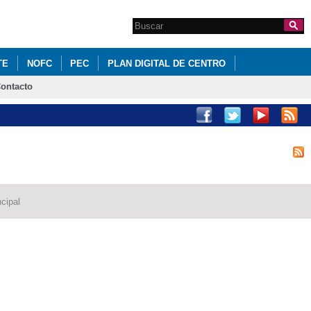
Search this site
Formulario de
búsqueda
TE
NOFC
PEC
PLAN DIGITAL DE CENTRO
ontacto
cipal