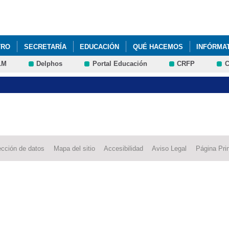
Pasar al
contenido
principal
TRO
SECRETARÍA
EDUCACIÓN
QUÉ HACEMOS
INFÓRMA
LM
Delphos
Portal Educación
CRFP
C
ección de datos
Mapa del sitio
Accesibilidad
Aviso Legal
Página Prin