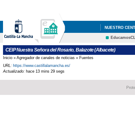
NUESTRO CEN
EducamosC
CEIP Nuestra Señora del Rosario, Balazote (Albacete)
Inicio
»
Agregador de canales de noticias
»
Fuentes
Se encuentra usted aquí
URL:
https://www.castillalamancha.es/
Actualizado:
hace 13 mins 29 segs
Prot