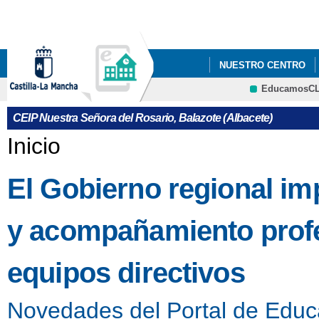
Pa
co
pri
NUESTRO CENTRO
EducamosC
PEC
PLAN DIGITA
CEIP Nuestra Señora del Rosario, Balazote (Albacete)
Se encuentra usted aquí
Inicio
El Gobierno regional i
y acompañamiento profes
equipos directivos
Novedades del Portal de Educ