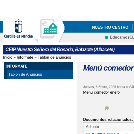
Pa
co
pri
NUESTRO CENTRO
EducamosC
PEC
PLAN DIGITA
CEIP Nuestra Señora del Rosario, Balazote (Albacete)
Inicio
»
Infórmate
»
Tablón de anuncios
Se encuentra usted aquí
Menú comedor
INFÓRMATE
Tablón de Anuncios
Jueves, 8 Enero, 2026
hasta el
Sáb
Menu comedor enero
Documentos relacionados:
Adjunto